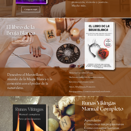
protección, victoria y justicia.
Mucho más.
Comprar aquí
El libro de la
Bruja Blanca
Comprar aquí
Arma tu propio altar de bruja
Descubre el Maravilloso
Hechizos y rituales con elementos comunes
mundo de la Magia Blanca y la
Ejercicios prácticos paso a paso
conexión con el poder de la
Amor, Abundancia, Protección
naturaleza.
Energía positiva, Conexión espiritual, mucho más...
Runas Vikingas
Manual Completo
Aprenderás:
Cómo crear tus propias runas
Cómo consagrar las runas