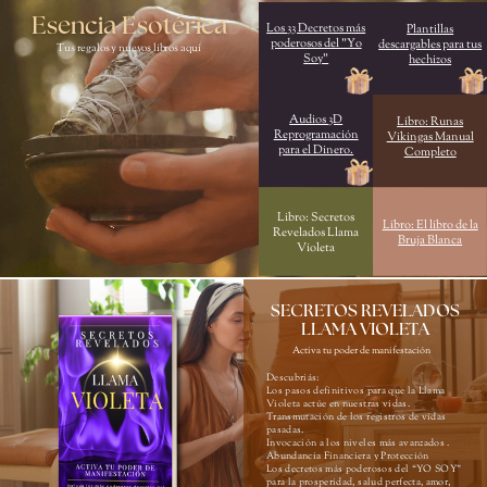
Esencia Esotérica
Los 33 Decretos más
Plantillas
poderosos del "Yo
descargables para tus
Tus regalos y nuevos libros aquí
Soy"
hechizos
Audios 3D
Libro: Runas
Reprogramación
Vikingas Manual
para el Dinero.
Completo
Libro: Secretos
Libro: El libro de la
Revelados Llama
Bruja Blanca
Violeta
SECRETOS REVELADOS
LLAMA VIOLETA
Activa tu poder de manifestación
Descubriás:
Los pasos definitivos para que la Llama
Violeta actúe en nuestras vidas.
Transmutación de los registros de vidas
pasadas.
Invocación a los niveles más avanzados .
Abundancia Financiera y Protección
Los decretos más poderosos del “YO SOY”
para la prosperidad, salud perfecta, amor,